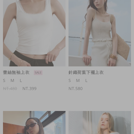
蕾絲無袖上衣
針織荷葉下襬上衣
S
M
L
S
M
L
NT.480
NT.399
NT.580