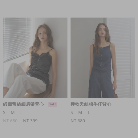
緞面蕾絲細肩帶背心
極軟天絲棉牛仔背心
S
M
L
S
M
L
NT.680
NT.399
NT.680