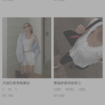
天絲亞麻透氣襯衫
蕾絲拼接排釦背心
S
M
L
S(預)
M(預)
L(預)
NT.780
NT.680