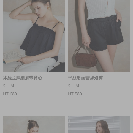
冰絲亞麻細肩帶背心
平紋滑面蕾絲短褲
S
M
L
S
M
L
NT.680
NT.580