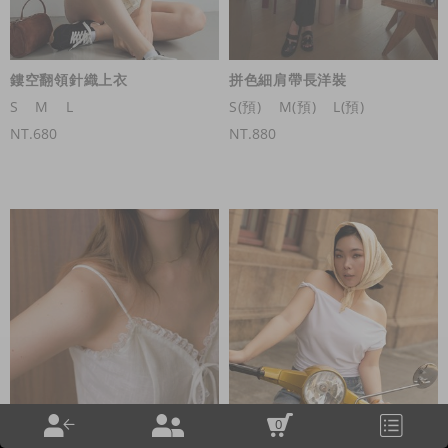
鏤空翻領針織上衣
拼色細肩帶長洋裝
S
M
L
S(預)
M(預)
L(預)
NT.680
NT.880
0