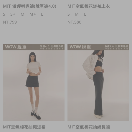
MIT 激瘦喇叭褲(脫單褲4.0)
MIT空氣棉花短袖上衣
S
S+
M
M+
L
S
M
L
NT.799
NT.580
MIT空氣棉花抽繩短裙
MIT空氣棉花抽繩長裙