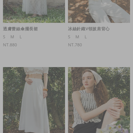
透膚蕾絲傘擺長裙
冰絲針織V領披肩背心
S
M
L
S
M
L
NT.880
NT.780