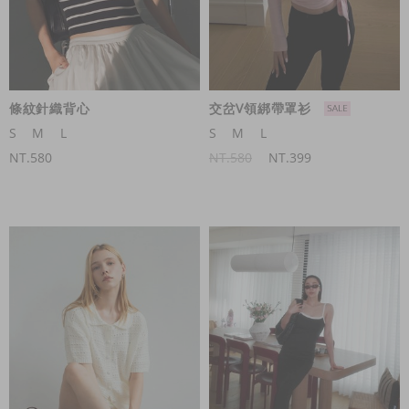
條紋針織背心
交岔V領綁帶罩衫
S
M
L
S
M
L
NT.580
NT.580
NT.399