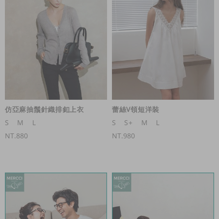
仿亞麻抽鬚針織排釦上衣
蕾絲V領短洋裝
S
M
L
S
S+
M
L
NT.880
NT.980