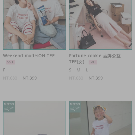
Weekend mode:ON TEE
Fortune cookie 品牌公益
TEE(女)
F
S
M
L
NT.680
NT.399
NT.680
NT.399