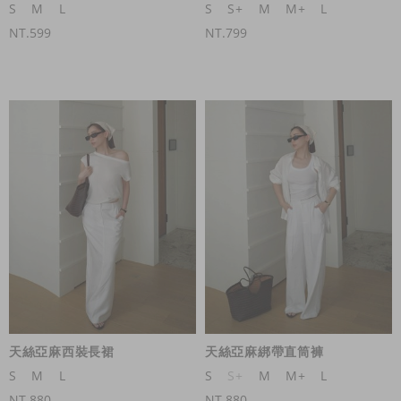
S
M
L
S
S+
M
M+
L
NT.599
NT.799
天絲亞麻西裝長裙
天絲亞麻綁帶直筒褲
S
M
L
S
S+
M
M+
L
NT.880
NT.880