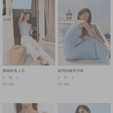
綁結斜肩上衣
細閃抽皺長洋裝
S
M
L
S
M
L
NT.580
NT.980