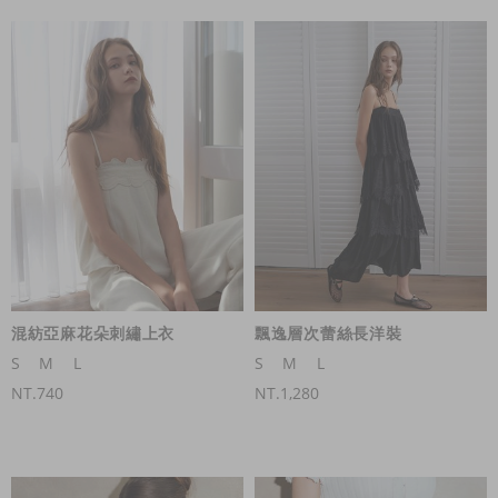
混紡亞麻花朵刺繡上衣
飄逸層次蕾絲長洋裝
S
M
L
S
M
L
NT.740
NT.1,280