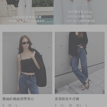
蕾絲針織細肩帶背心
直筒刷色牛仔褲
S
M
L
S
S+
M
M+
L