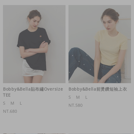
Bobby&Bella貼布繡Oversize
Bobby&Bella前燙鑽短袖上衣
TEE
S
M
L
S
M
L
NT.580
NT.680