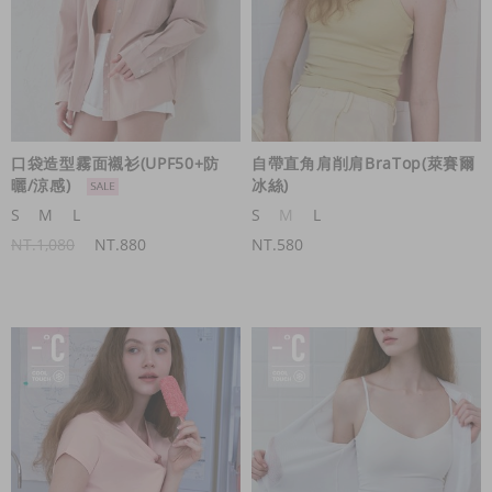
口袋造型霧面襯衫(UPF50+防
自帶直角肩削肩BraTop(萊賽爾
曬/涼感)
冰絲)
S
M
L
S
M
L
NT.1,080
NT.880
NT.580