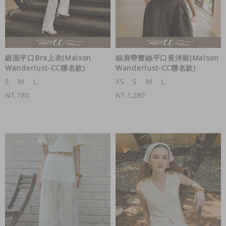
緞面平口Bra上衣(Maison
細肩帶蕾絲平口長洋裝(Maison
Wanderlust-CC聯名款)
Wanderlust-CC聯名款)
S
M
L
XS
S
M
L
NT.780
NT.1,280