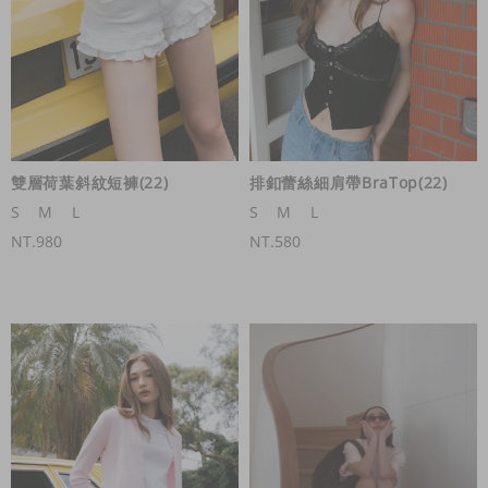
雙層荷葉斜紋短褲(22)
排釦蕾絲細肩帶BraTop(22)
S
M
L
S
M
L
NT.980
NT.580