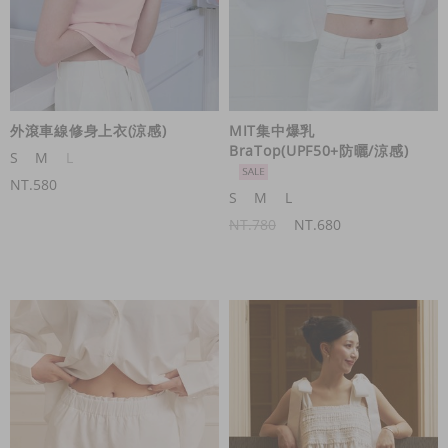
外滾車線修身上衣(涼感)
MIT集中爆乳
BraTop(UPF50+防曬/涼感)
S
M
L
NT.580
S
M
L
NT.780
NT.680