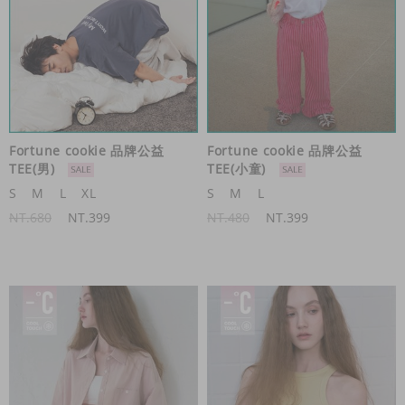
Fortune cookie 品牌公益
Fortune cookie 品牌公益
TEE(男)
TEE(小童)
S
M
L
XL
S
M
L
NT.680
NT.399
NT.480
NT.399