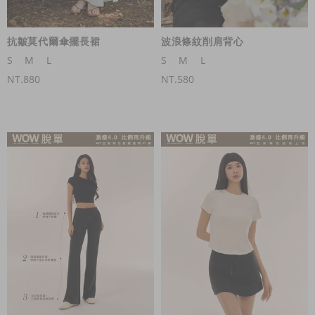
抗皺莫代爾傘擺長裙
波浪條紋削肩背心
S
M
L
S
M
L
NT.880
NT.580