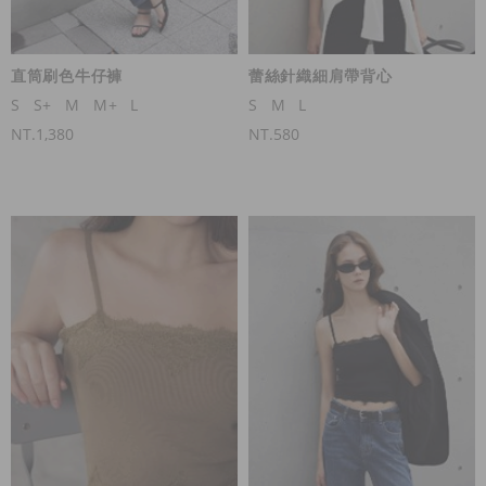
直筒刷色牛仔褲
蕾絲針織細肩帶背心
S
S+
M
M+
L
S
M
L
NT.1,380
NT.580