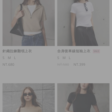
針織拉鍊翻領上衣
合身後車線短袖上衣
S
M
L
S
M
L
NT.680
NT.580
NT.399