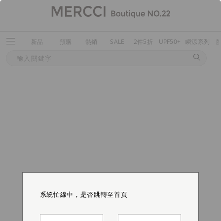
新品
預購
熱銷
SALE
2件5折
UPF50+
瞬涼系列
系統忙線中，是否跳轉至首頁
系統忙線中，是否跳轉至首頁
系統忙線中，是否跳轉至首頁
系統忙線中，是否跳轉至首頁
系統忙線中，是否跳轉至首頁