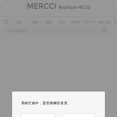
新品
預購
熱銷
SALE
2件5折
UPF50+
瞬涼系列
系統忙線中，是否跳轉至首頁
系統忙線中，是否跳轉至首頁
系統忙線中，是否跳轉至首頁
系統忙線中，是否跳轉至首頁
系統忙線中，是否跳轉至首頁