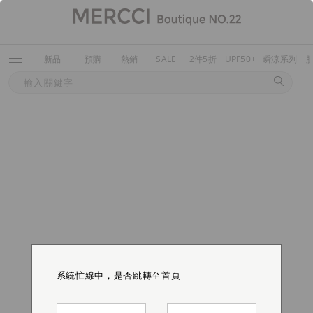
新品
預購
熱銷
SALE
2件5折
UPF50+
瞬涼系列
系統忙線中，是否跳轉至首頁
系統忙線中，是否跳轉至首頁
系統忙線中，是否跳轉至首頁
系統忙線中，是否跳轉至首頁
系統忙線中，是否跳轉至首頁