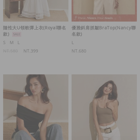
隨性大U領軟彈上衣(Royal聯名
優雅斜肩抓皺BraTop(Nancy聯
款)
名款)
S
M
L
L
NT.580
NT.399
NT.680