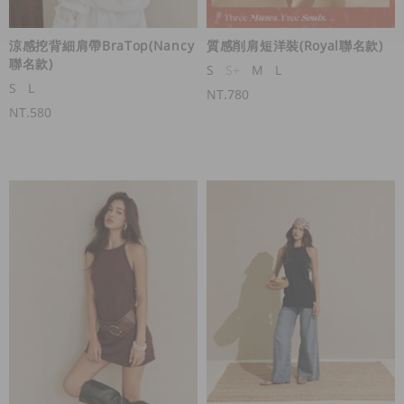
涼感挖背細肩帶BraTop(Nancy
質感削肩短洋裝(Royal聯名款)
聯名款)
S
S+
M
L
S
L
NT.780
NT.580