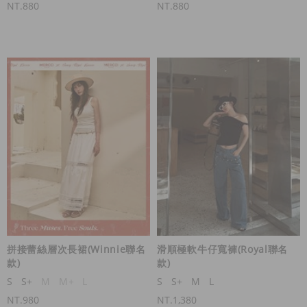
NT.880
NT.880
拼接蕾絲層次長裙(Winnie聯名
滑順極軟牛仔寬褲(Royal聯名
款)
款)
S
S+
M
M+
L
S
S+
M
L
NT.980
NT.1,380