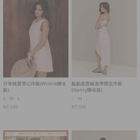
日常棉質背心洋裝(Winnie聯名
點點造型細肩帶開岔洋裝
款)
(Nancy聯名款)
S
M
L
S
M
L
NT.680
NT.980