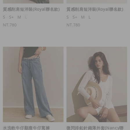
質感削肩短洋裝(Royal聯名款)
質感削肩短洋裝(Royal聯名款)
S
S+
M
L
S
S+
M
L
NT.780
NT.780
水洗軟牛仔顯瘦牛仔寬褲
微閃排釦針織薄外套(Nancy聯