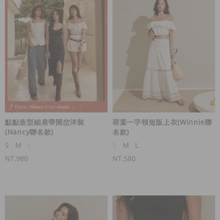
點點造型細肩帶開岔洋裝
荷葉一字領短版上衣(Winnie聯
(Nancy聯名款)
名款)
S
M
L
S
M
L
NT.980
NT.580