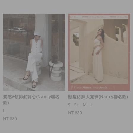
質感V領排釦背心(Nancy聯名
顯瘦仿麻大寬褲(Nancy聯名款)
款)
S
S+
M
L
L
NT.880
NT.680