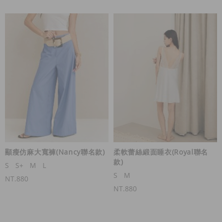
顯瘦仿麻大寬褲(Nancy聯名款)
柔軟蕾絲緞面睡衣(Royal聯名
款)
S
S+
M
L
S
M
NT.880
NT.880