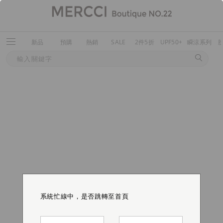
新品
預購
熱銷
SALE
2件5折
UPF50+
瞬涼系列
系統忙線中，是否跳轉至首頁
系統忙線中，是否跳轉至首頁
系統忙線中，是否跳轉至首頁
系統忙線中，是否跳轉至首頁
系統忙線中，是否跳轉至首頁