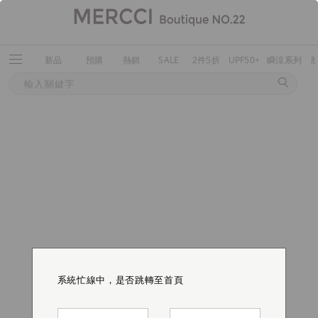
新品
預購
熱銷
SALE
2件5折
UPF50+
瞬涼系列
系統忙線中，是否跳轉至首頁
系統忙線中，是否跳轉至首頁
系統忙線中，是否跳轉至首頁
系統忙線中，是否跳轉至首頁
系統忙線中，是否跳轉至首頁