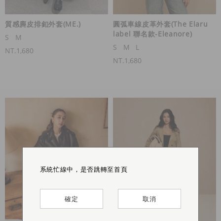
質感麂皮排釦外套(ME.)
圓弧車線皮革外套(The Elaru
label 聯名款-Eleanore)
S
M
S
M
L
NT.1,680
NT.1,680
系統忙線中，是否跳轉至首頁
系統忙線中，是否跳轉至首頁
系統忙線中，是否跳轉至首頁
系統忙線中，是否跳轉至首頁
確定
確定
確定
確定
取消
取消
取消
取消