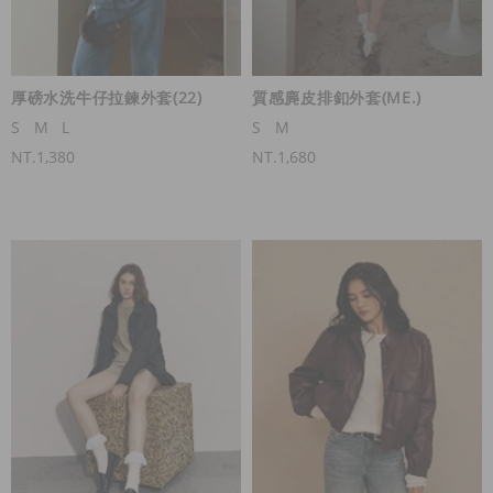
厚磅水洗牛仔拉鍊外套(22)
質感麂皮排釦外套(ME.)
S
M
L
S
M
NT.1,380
NT.1,680