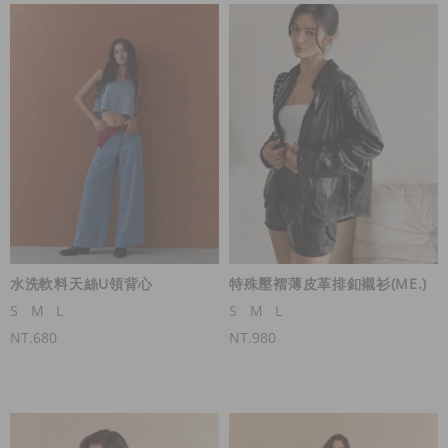
水洗軟料天絲U領背心
特殊壓褶薄皮革排釦襯衫(ME.)
S
M
L
S
M
L
NT.680
NT.980