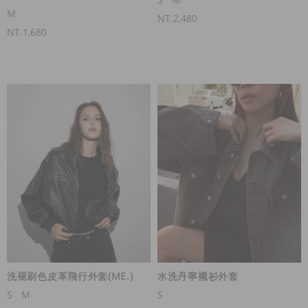
M
NT.2,480
NT.1,680
洗褪刷色皮革飛行外套(ME.)
水洗丹寧襯衫外套
S
M
S