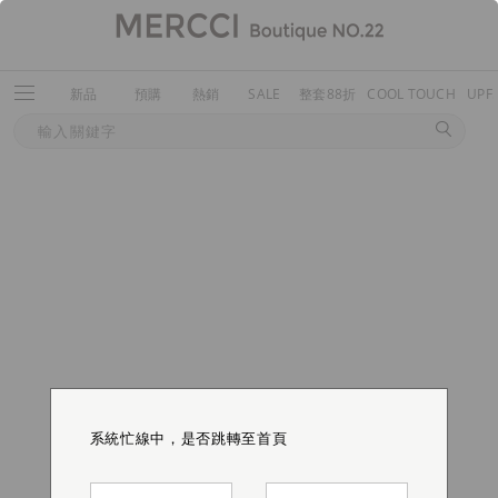
新品
預購
熱銷
SALE
整套88折
COOL TOUCH
UPF
系統忙線中，是否跳轉至首頁
系統忙線中，是否跳轉至首頁
系統忙線中，是否跳轉至首頁
系統忙線中，是否跳轉至首頁
系統忙線中，是否跳轉至首頁