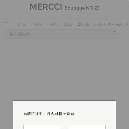
新品
預購
熱銷
SALE
2件5折
UPF50+
瞬涼系列
系統忙線中，是否跳轉至首頁
系統忙線中，是否跳轉至首頁
系統忙線中，是否跳轉至首頁
系統忙線中，是否跳轉至首頁
系統忙線中，是否跳轉至首頁