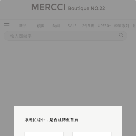
新品
預購
熱銷
SALE
2件5折
UPF50+
瞬涼系列
系統忙線中，是否跳轉至首頁
系統忙線中，是否跳轉至首頁
系統忙線中，是否跳轉至首頁
系統忙線中，是否跳轉至首頁
系統忙線中，是否跳轉至首頁