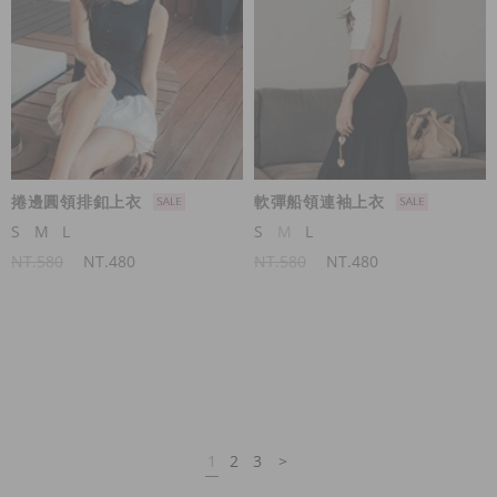
捲邊圓領排釦上衣
軟彈船領連袖上衣
S
M
L
S
M
L
NT.580
NT.480
NT.580
NT.480
1
2
3