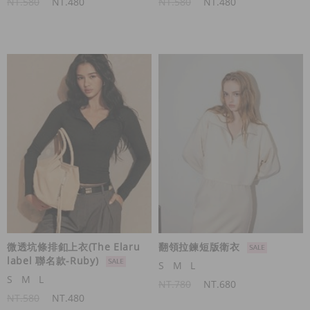
NT.580
NT.480
NT.580
NT.480
微透坑條排釦上衣(The Elaru
翻領拉鍊短版衛衣
label 聯名款-Ruby)
S
M
L
S
M
L
NT.780
NT.680
NT.580
NT.480