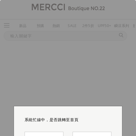
新品
預購
熱銷
SALE
2件5折
UPF50+
瞬涼系列
系統忙線中，是否跳轉至首頁
系統忙線中，是否跳轉至首頁
系統忙線中，是否跳轉至首頁
系統忙線中，是否跳轉至首頁
系統忙線中，是否跳轉至首頁