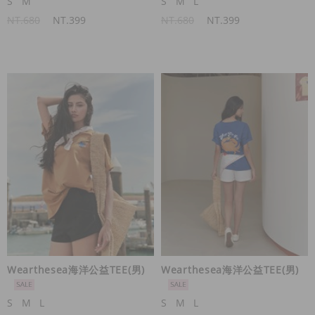
S
M
S
M
L
NT.680
NT.399
NT.680
NT.399
Wearthesea海洋公益TEE(男)
Wearthesea海洋公益TEE(男)
S
M
L
S
M
L