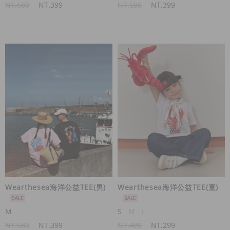
NT.680
NT.399
NT.680
NT.399
Wearthesea海洋公益TEE(男)
Wearthesea海洋公益TEE(童)
M
S
M
L
NT.680
NT.399
NT.480
NT.299