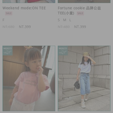
Weekend mode:ON TEE
Fortune cookie 品牌公益
TEE(小童)
F
S
M
L
NT.680
NT.399
NT.480
NT.399