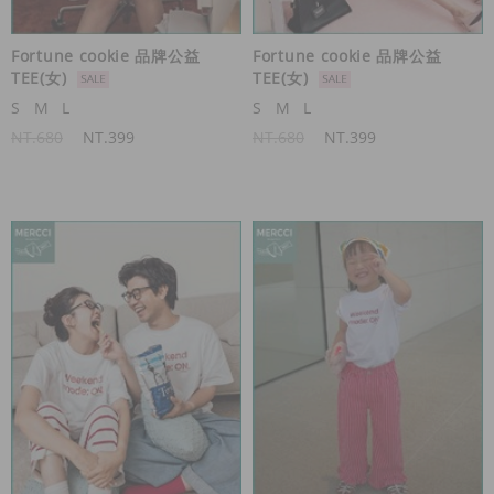
Fortune cookie 品牌公益
Fortune cookie 品牌公益
TEE(女)
TEE(女)
S
M
L
S
M
L
NT.680
NT.399
NT.680
NT.399