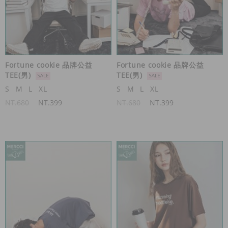
Fortune cookie 品牌公益
Fortune cookie 品牌公益
TEE(男)
TEE(男)
S
M
L
XL
S
M
L
XL
NT.680
NT.399
NT.680
NT.399