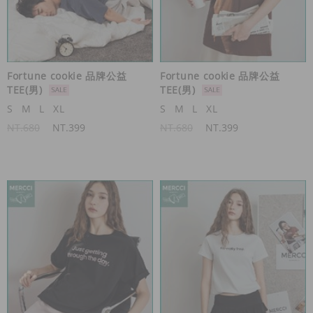
Fortune cookie 品牌公益
Fortune cookie 品牌公益
TEE(男)
TEE(男)
S
M
L
XL
S
M
L
XL
NT.680
NT.399
NT.680
NT.399