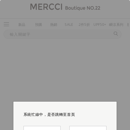
新品
預購
熱銷
SALE
2件5折
UPF50+
瞬涼系列
系統忙線中，是否跳轉至首頁
系統忙線中，是否跳轉至首頁
系統忙線中，是否跳轉至首頁
系統忙線中，是否跳轉至首頁
系統忙線中，是否跳轉至首頁