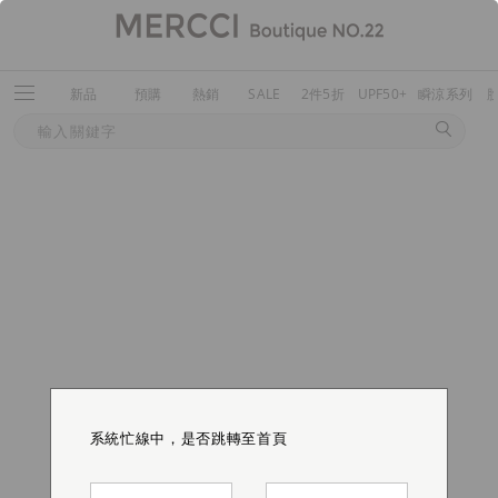
新品
預購
熱銷
SALE
2件5折
UPF50+
瞬涼系列
系統忙線中，是否跳轉至首頁
系統忙線中，是否跳轉至首頁
系統忙線中，是否跳轉至首頁
系統忙線中，是否跳轉至首頁
系統忙線中，是否跳轉至首頁