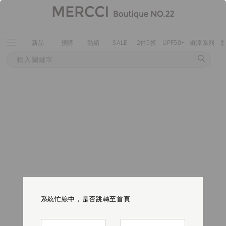
新品
預購
熱銷
SALE
2件5折
UPF50+
瞬涼系列
系統忙線中，是否跳轉至首頁
系統忙線中，是否跳轉至首頁
系統忙線中，是否跳轉至首頁
系統忙線中，是否跳轉至首頁
系統忙線中，是否跳轉至首頁