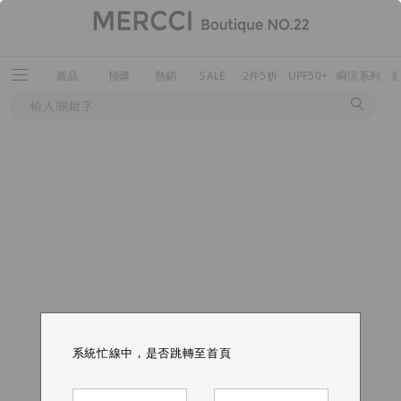
新品
預購
熱銷
SALE
2件5折
UPF50+
瞬涼系列
系統忙線中，是否跳轉至首頁
系統忙線中，是否跳轉至首頁
系統忙線中，是否跳轉至首頁
系統忙線中，是否跳轉至首頁
系統忙線中，是否跳轉至首頁