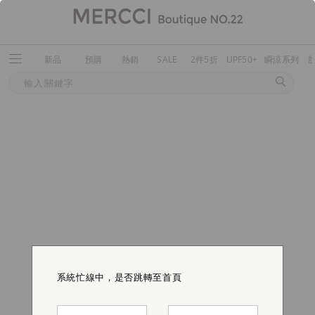
新品
預購
熱銷
SALE
2件5折
UPF50+
瞬涼系列
系統忙線中，是否跳轉至首頁
系統忙線中，是否跳轉至首頁
系統忙線中，是否跳轉至首頁
系統忙線中，是否跳轉至首頁
系統忙線中，是否跳轉至首頁