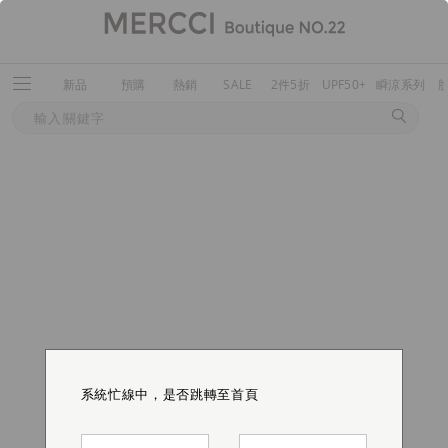
新品
預購
熱銷
SALE
2件5折
UPF50+
瞬涼系列
系統忙線中，是否跳轉至首頁
系統忙線中，是否跳轉至首頁
系統忙線中，是否跳轉至首頁
系統忙線中，是否跳轉至首頁
系統忙線中，是否跳轉至首頁