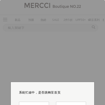
新品
預購
熱銷
SALE
2件5折
UPF50+
瞬涼系列
系統忙線中，是否跳轉至首頁
系統忙線中，是否跳轉至首頁
系統忙線中，是否跳轉至首頁
系統忙線中，是否跳轉至首頁
系統忙線中，是否跳轉至首頁