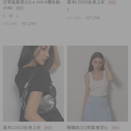
日常短版背心(La mère聯名款-
基本LOGO合身上衣
小M)
S
S
M
L
NT.580
NT.299
NT.480
NT.299
基本LOGO合身上衣
蝴蝶結QQ荷葉邊背心