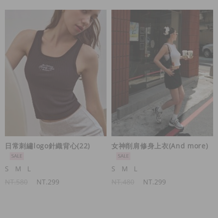
日常刺繡logo針織背心(22)
女神削肩修身上衣(And more)
S
M
L
S
M
L
NT.580
NT.299
NT.480
NT.299