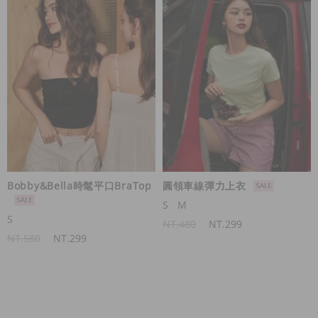
Bobby&Bella時髦平口BraTop
圓領車線彈力上衣
S
M
S
NT.480
NT.299
NT.580
NT.299