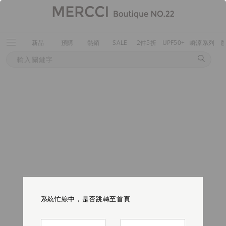
新品
預購
熱銷
SALE
2件5折
UPF50+
瞬涼系列
系統忙線中，是否跳轉至首頁
系統忙線中，是否跳轉至首頁
系統忙線中，是否跳轉至首頁
系統忙線中，是否跳轉至首頁
系統忙線中，是否跳轉至首頁