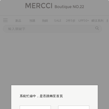
新品
預購
熱銷
SALE
2件5折
UPF50+
瞬涼系列
系統忙線中，是否跳轉至首頁
系統忙線中，是否跳轉至首頁
系統忙線中，是否跳轉至首頁
系統忙線中，是否跳轉至首頁
系統忙線中，是否跳轉至首頁