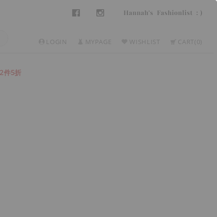
LOGIN
MYPAGE
WISHLIST
CART
0
2件5折