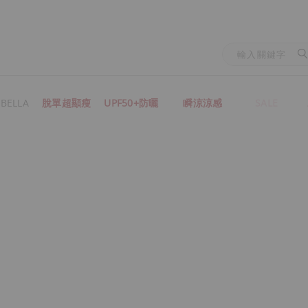
BELLA
脫單超顯瘦
UPF50+防曬
瞬涼涼感
SALE