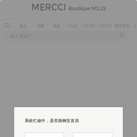
新品
預購
熱銷
SALE
2件5折
UPF50+
瞬涼系列
系統忙線中，是否跳轉至首頁
系統忙線中，是否跳轉至首頁
系統忙線中，是否跳轉至首頁
系統忙線中，是否跳轉至首頁
系統忙線中，是否跳轉至首頁