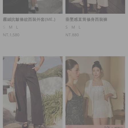
霧絨抗皺條紋西裝外套(ME.)
垂墜感直筒修身西裝褲
S
M
L
S
M
L
NT.1,580
NT.880