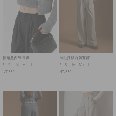
輕繭型西裝長褲
磨毛打摺西裝寬褲
S
S+
M
M+
L
S
S+
M
M+
L
NT.880
NT.880