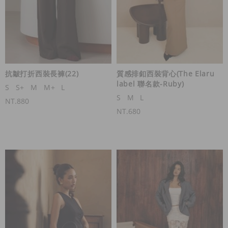
抗皺打折西裝長褲(22)
質感排釦西裝背心(The Elaru
label 聯名款-Ruby)
S
S+
M
M+
L
S
M
L
NT.880
NT.680