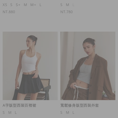
XS
S
S+
M
M+
L
S
M
L
NT.880
NT.780
A字版型西裝百褶裙
寬鬆修身版型西裝外套
S
M
L
S
M
L