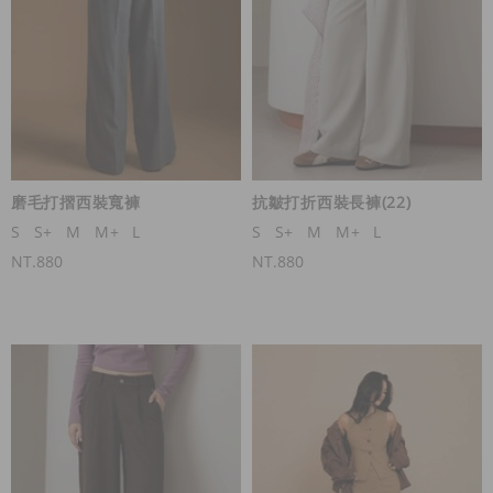
磨毛打摺西裝寬褲
抗皺打折西裝長褲(22)
S
S+
M
M+
L
S
S+
M
M+
L
NT.880
NT.880