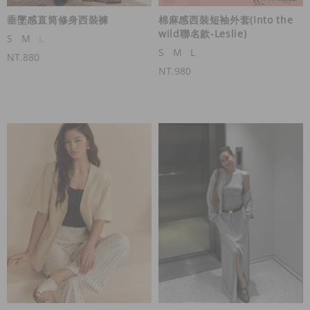
垂墜感直筒修身西裝褲
棉麻感西裝短袖外套(Into the
wild聯名款-Leslie)
S
M
L
S
M
L
NT.880
NT.980