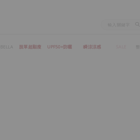
BELLA
脫單超顯瘦
UPF50+防曬
瞬涼涼感
SALE
整