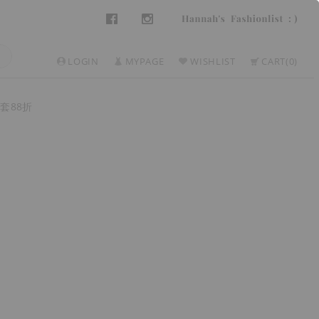
LOGIN
MYPAGE
WISHLIST
CART
0
套88折