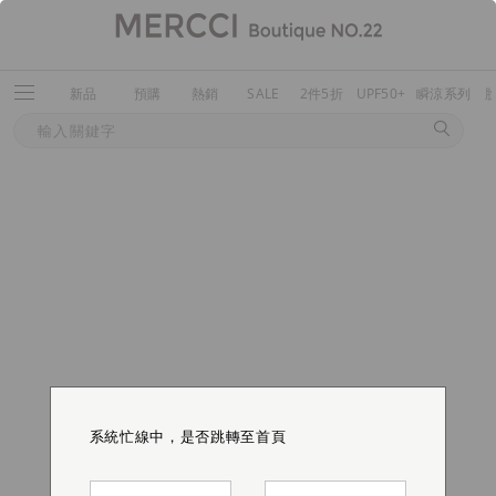
新品
預購
熱銷
SALE
2件5折
UPF50+
瞬涼系列
系統忙線中，是否跳轉至首頁
系統忙線中，是否跳轉至首頁
系統忙線中，是否跳轉至首頁
系統忙線中，是否跳轉至首頁
系統忙線中，是否跳轉至首頁