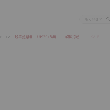
BELLA
脫單超顯瘦
UPF50+防曬
瞬涼涼感
SALE