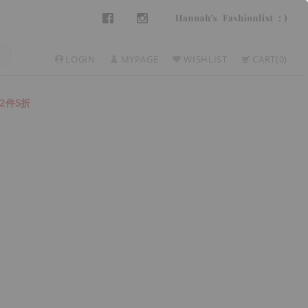
LOGIN
MYPAGE
WISHLIST
CART
0
2件5折