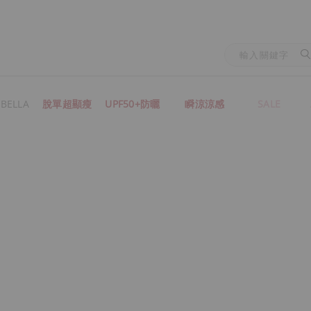
BELLA
脫單超顯瘦
UPF50+防曬
瞬涼涼感
SALE