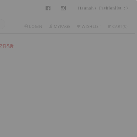
LOGIN
MYPAGE
WISHLIST
CART
0
2件5折