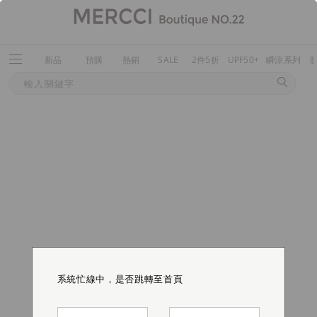
新品
預購
熱銷
SALE
2件5折
UPF50+
瞬涼系列
系統忙線中，是否跳轉至首頁
系統忙線中，是否跳轉至首頁
系統忙線中，是否跳轉至首頁
系統忙線中，是否跳轉至首頁
系統忙線中，是否跳轉至首頁