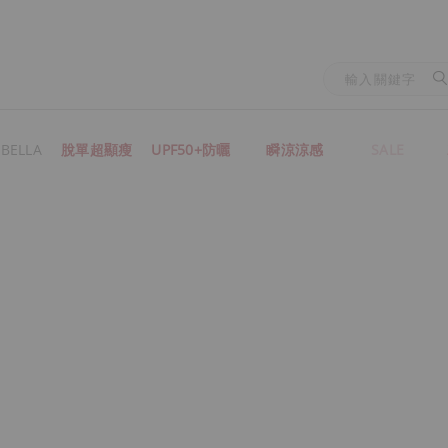
BELLA
脫單超顯瘦
UPF50+防曬
瞬涼涼感
SALE