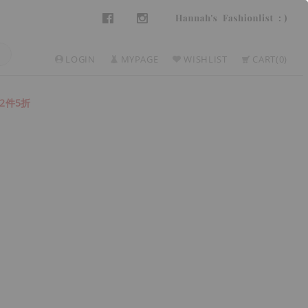
LOGIN
MYPAGE
WISHLIST
CART
0
2件5折