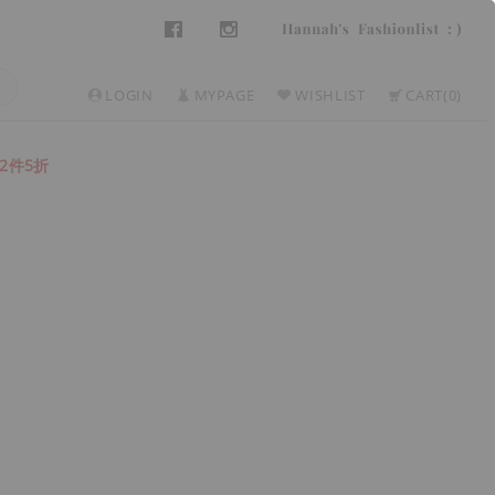
LOGIN
MYPAGE
WISHLIST
CART
0
2件5折