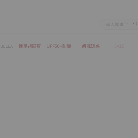
BELLA
脫單超顯瘦
UPF50+防曬
瞬涼涼感
SALE