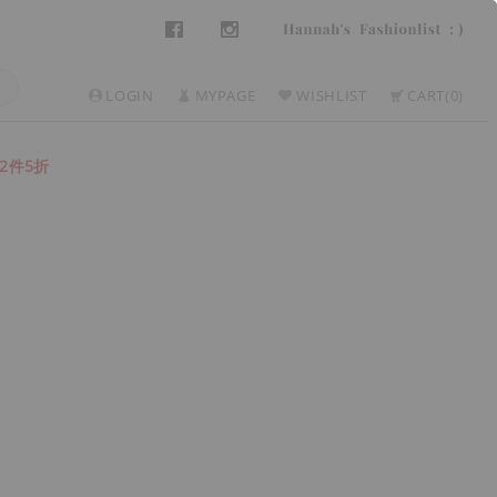
LOGIN
MYPAGE
WISHLIST
CART
0
2件5折