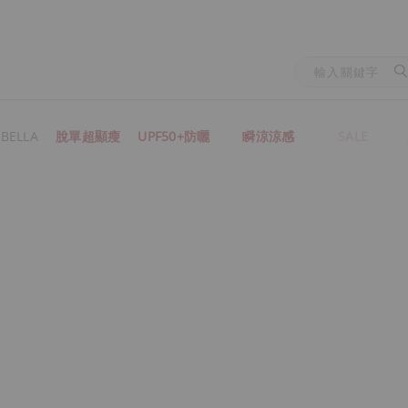
BELLA
脫單超顯瘦
UPF50+防曬
瞬涼涼感
SALE