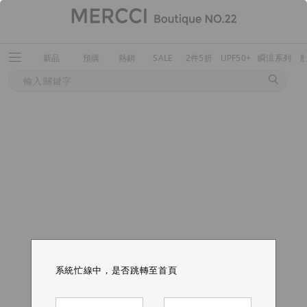
新品
預購
熱銷
SALE
2件5折
UPF50+
瞬涼系列
系統忙線中，是否跳轉至首頁
系統忙線中，是否跳轉至首頁
系統忙線中，是否跳轉至首頁
系統忙線中，是否跳轉至首頁
系統忙線中，是否跳轉至首頁