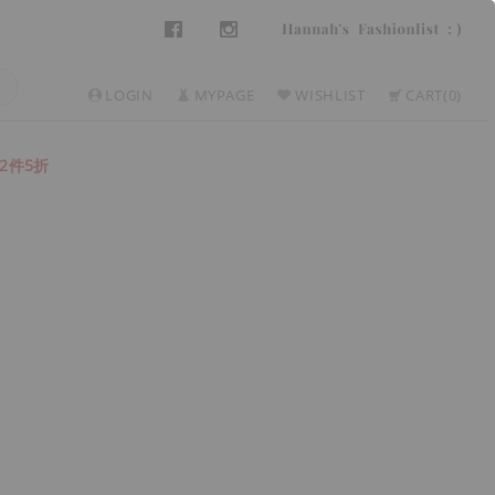
LOGIN
MYPAGE
WISHLIST
CART
0
2件5折