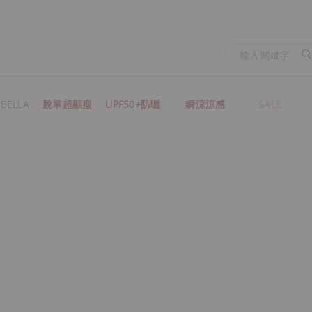
BELLA
脫單超顯瘦
UPF50+防曬
瞬涼涼感
SALE