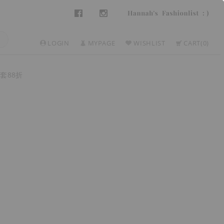
LOGIN
MYPAGE
WISHLIST
CART
0
套88折