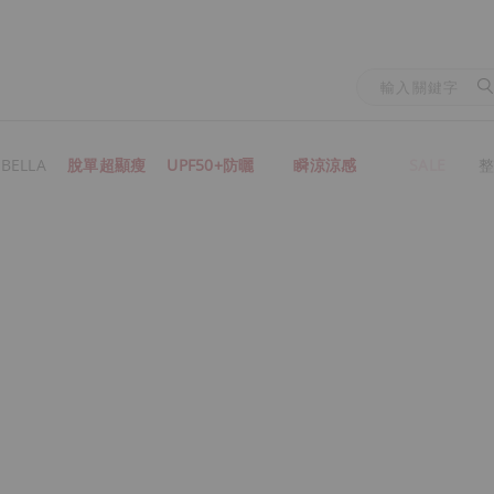
BELLA
脫單超顯瘦
UPF50+防曬
瞬涼涼感
SALE
整