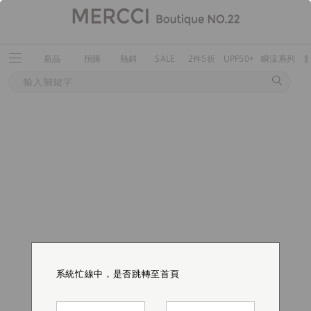
新品
預購
熱銷
SALE
2件5折
UPF50+
瞬涼系列
系統忙線中，是否跳轉至首頁
系統忙線中，是否跳轉至首頁
系統忙線中，是否跳轉至首頁
系統忙線中，是否跳轉至首頁
系統忙線中，是否跳轉至首頁