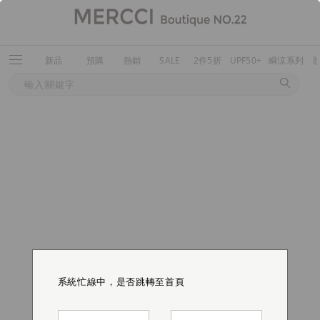
新品
預購
熱銷
SALE
2件5折
UPF50+
瞬涼系列
系統忙線中，是否跳轉至首頁
系統忙線中，是否跳轉至首頁
系統忙線中，是否跳轉至首頁
系統忙線中，是否跳轉至首頁
系統忙線中，是否跳轉至首頁