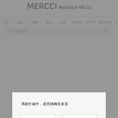
新品
預購
熱銷
SALE
2件5折
UPF50+
瞬涼系列
系統忙線中，是否跳轉至首頁
系統忙線中，是否跳轉至首頁
系統忙線中，是否跳轉至首頁
系統忙線中，是否跳轉至首頁
系統忙線中，是否跳轉至首頁