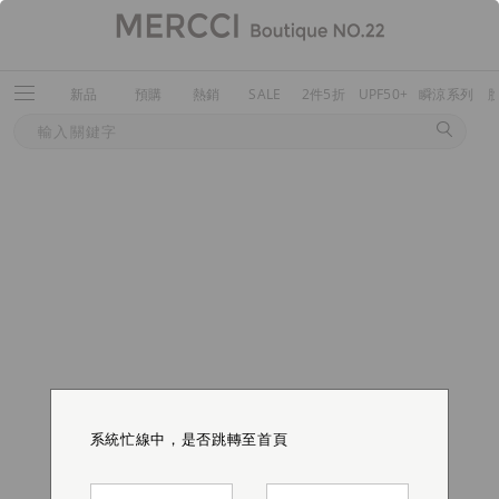
新品
預購
熱銷
SALE
2件5折
UPF50+
瞬涼系列
系統忙線中，是否跳轉至首頁
系統忙線中，是否跳轉至首頁
系統忙線中，是否跳轉至首頁
系統忙線中，是否跳轉至首頁
系統忙線中，是否跳轉至首頁