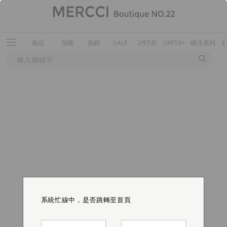
新品
預購
熱銷
SALE
2件5折
UPF50+
瞬涼系列
系統忙線中，是否跳轉至首頁
系統忙線中，是否跳轉至首頁
系統忙線中，是否跳轉至首頁
系統忙線中，是否跳轉至首頁
系統忙線中，是否跳轉至首頁