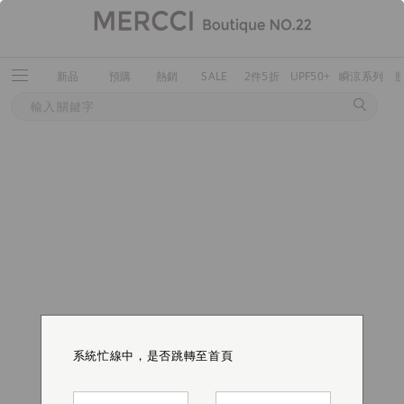
新品
預購
熱銷
SALE
2件5折
UPF50+
瞬涼系列
系統忙線中，是否跳轉至首頁
系統忙線中，是否跳轉至首頁
系統忙線中，是否跳轉至首頁
系統忙線中，是否跳轉至首頁
系統忙線中，是否跳轉至首頁