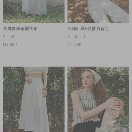
透膚蕾絲傘擺長裙
冰絲針織V領披肩背心
S
M
L
S
M
L
NT.880
NT.780