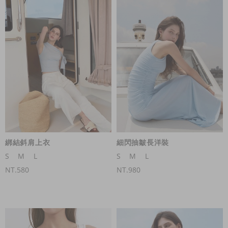
綁結斜肩上衣
細閃抽皺長洋裝
S
M
L
S
M
L
NT.580
NT.980