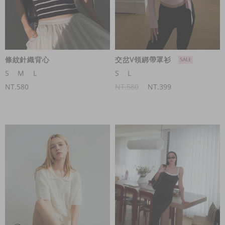
條紋針織背心
交岔V領綁帶罩衫
S
M
L
S
L
NT.580
NT.580
NT.399