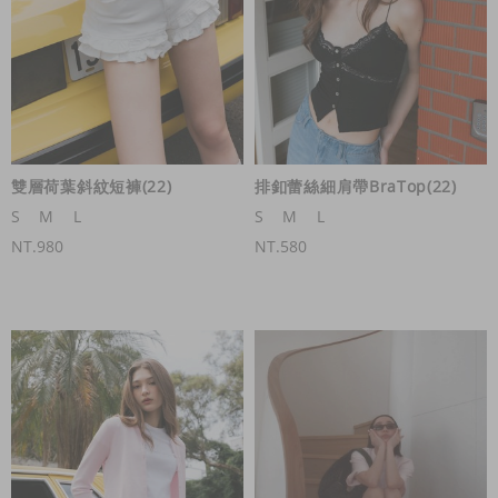
雙層荷葉斜紋短褲(22)
排釦蕾絲細肩帶BraTop(22)
S
M
L
S
M
L
NT.980
NT.580