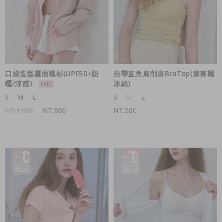
口袋造型霧面襯衫(UPF50+防
自帶直角肩削肩BraTop(萊賽爾
曬/涼感)
冰絲)
S
M
L
S
M
L
NT.1,080
NT.880
NT.580