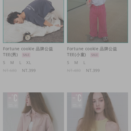
Fortune cookie 品牌公益
Fortune cookie 品牌公益
TEE(男)
TEE(小童)
S
M
L
XL
S
M
L
NT.680
NT.399
NT.480
NT.399