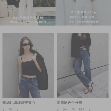
蕾絲針織細肩帶背心
直筒刷色牛仔褲
S
M
L
S
S+
M
M+
L