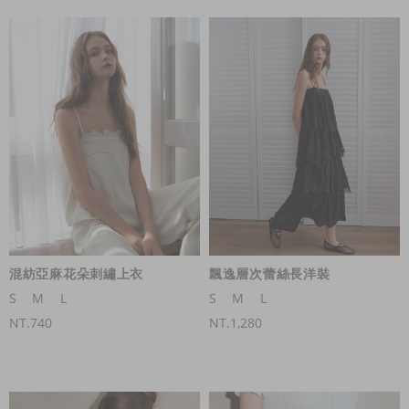
混紡亞麻花朵刺繡上衣
飄逸層次蕾絲長洋裝
S
M
L
S
M
L
NT.740
NT.1,280