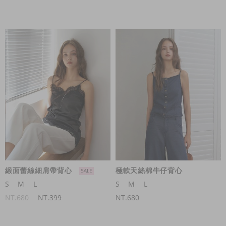
緞面蕾絲細肩帶背心
極軟天絲棉牛仔背心
S
M
L
S
M
L
NT.680
NT.399
NT.680