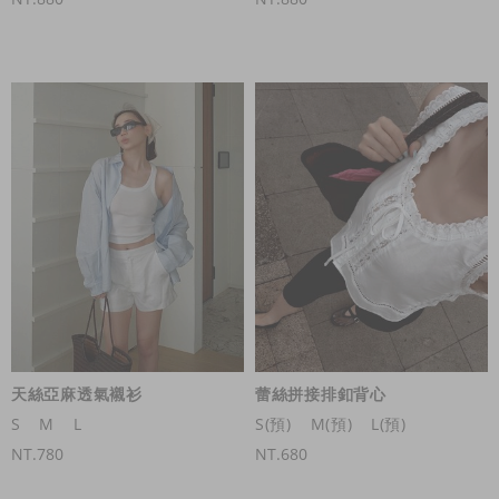
天絲亞麻透氣襯衫
蕾絲拼接排釦背心
S
M
L
S(預)
M(預)
L(預)
NT.780
NT.680