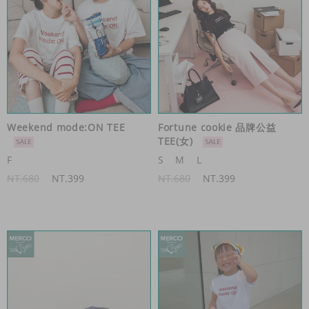
Weekend mode:ON TEE
Fortune cookie 品牌公益
TEE(女)
F
S
M
L
NT.680
NT.399
NT.680
NT.399