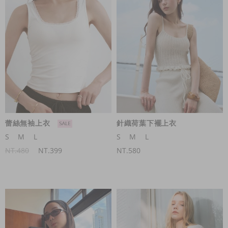
蕾絲無袖上衣
針織荷葉下襬上衣
S
M
L
S
M
L
NT.480
NT.399
NT.580