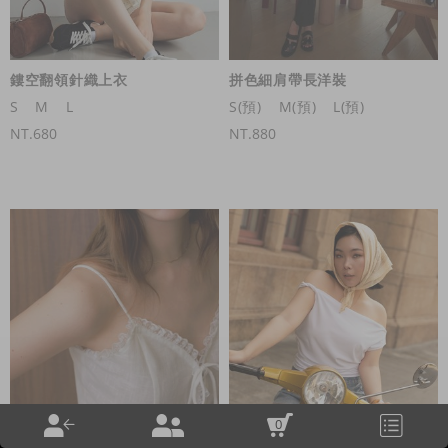
鏤空翻領針織上衣
拼色細肩帶長洋裝
S
M
L
S(預)
M(預)
L(預)
NT.680
NT.880
0