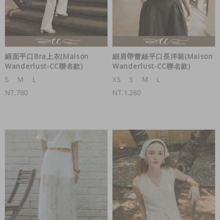
緞面平口Bra上衣(Maison
細肩帶蕾絲平口長洋裝(Maison
Wanderlust-CC聯名款)
Wanderlust-CC聯名款)
S
M
L
XS
S
M
L
NT.780
NT.1,280