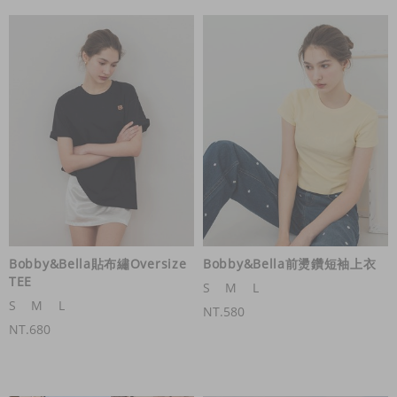
Bobby&Bella貼布繡Oversize
Bobby&Bella前燙鑽短袖上衣
TEE
S
M
L
S
M
L
NT.580
NT.680