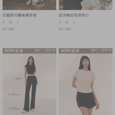
抗皺莫代爾傘擺長裙
波浪條紋削肩背心
S
M
L
S
M
L
NT.880
NT.580