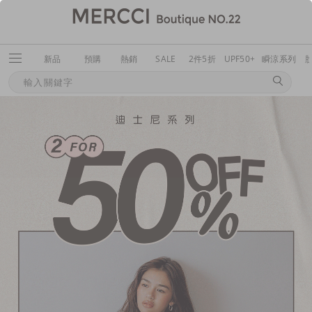
新品
預購
熱銷
SALE
2件5折
UPF50+
瞬涼系列