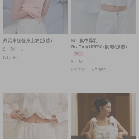
外滾車線修身上衣(涼感)
MIT集中爆乳
BraTop(UPF50+防曬/涼感)
S
M
L
NT.580
S
M
L
NT.780
NT.680