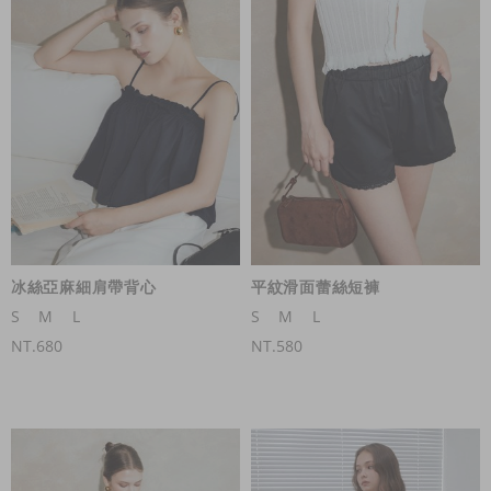
冰絲亞麻細肩帶背心
平紋滑面蕾絲短褲
S
M
L
S
M
L
NT.680
NT.580