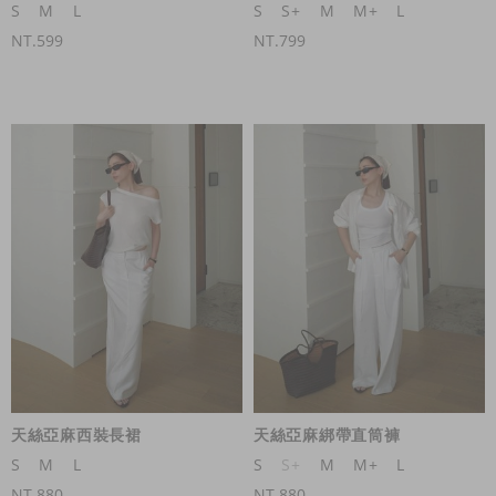
S
M
L
S
S+
M
M+
L
NT.599
NT.799
天絲亞麻西裝長裙
天絲亞麻綁帶直筒褲
S
M
L
S
S+
M
M+
L
NT.880
NT.880