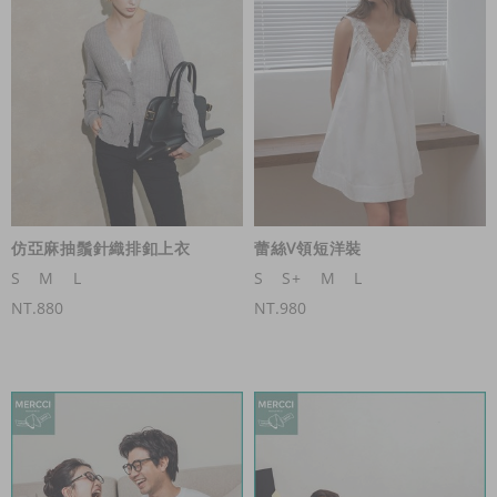
仿亞麻抽鬚針織排釦上衣
蕾絲V領短洋裝
S
M
L
S
S+
M
L
NT.880
NT.980