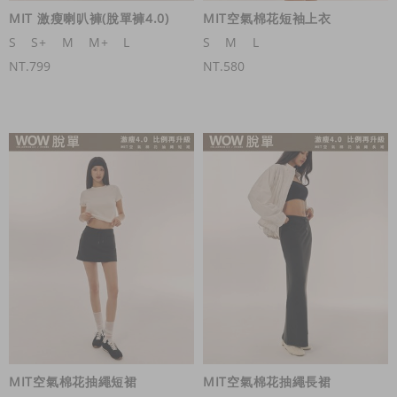
MIT 激瘦喇叭褲(脫單褲4.0)
MIT空氣棉花短袖上衣
S
S+
M
M+
L
S
M
L
NT.799
NT.580
MIT空氣棉花抽繩短裙
MIT空氣棉花抽繩長裙