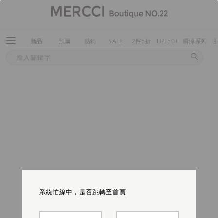
新品
預購
熱銷
SALE
2件5折
UPF50+
瞬涼系列
系統忙線中，是否跳轉至首頁
系統忙線中，是否跳轉至首頁
系統忙線中，是否跳轉至首頁
系統忙線中，是否跳轉至首頁
系統忙線中，是否跳轉至首頁