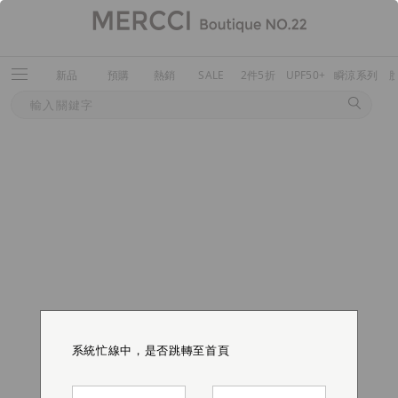
新品
預購
熱銷
SALE
2件5折
UPF50+
瞬涼系列
系統忙線中，是否跳轉至首頁
系統忙線中，是否跳轉至首頁
系統忙線中，是否跳轉至首頁
系統忙線中，是否跳轉至首頁
系統忙線中，是否跳轉至首頁