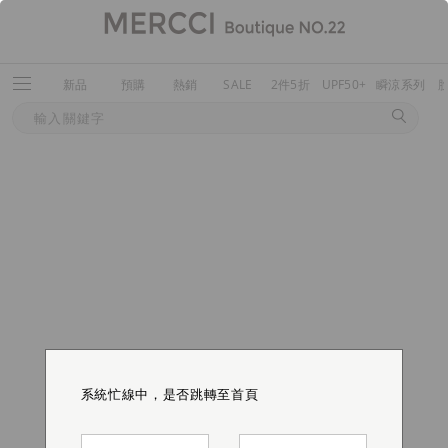
新品
預購
熱銷
SALE
2件5折
UPF50+
瞬涼系列
系統忙線中，是否跳轉至首頁
系統忙線中，是否跳轉至首頁
系統忙線中，是否跳轉至首頁
系統忙線中，是否跳轉至首頁
系統忙線中，是否跳轉至首頁