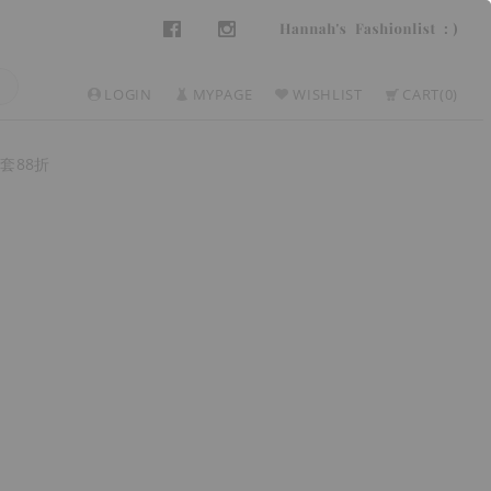
LOGIN
MYPAGE
WISHLIST
CART
0
套88折