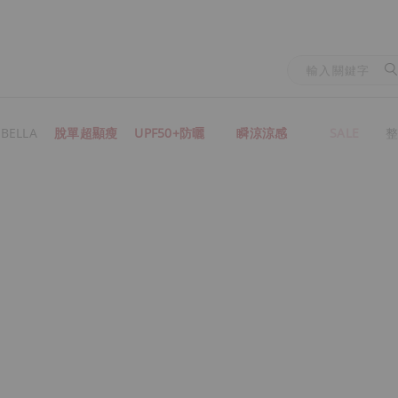
BELLA
脫單超顯瘦
UPF50+防曬
瞬涼涼感
SALE
整